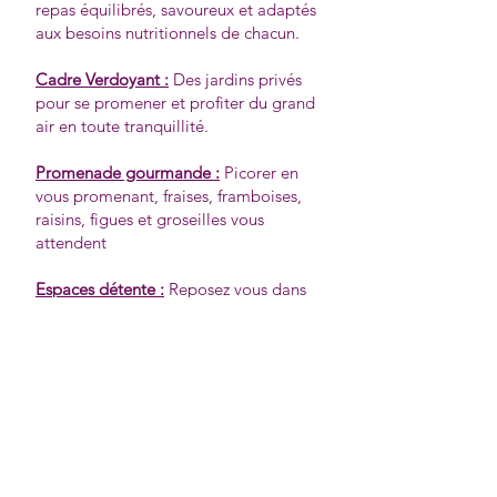
repas équilibrés, savoureux et adaptés
aux besoins nutritionnels de chacun.
Cadre Verdoyant :
Des jardins privés
pour se promener et profiter du grand
air en toute tranquillité.
Promenade gourmande :
Picorer en
vous promenant, fraises, framboises,
raisins, figues et groseilles vous
attendent
Espaces détente :
Reposez vous dans
nos espaces bien-être, espace
méditerranéen et sa cascade,
l'ombrage des eucalyptus, espace zen
et sa fontaine
Moments câlins :
Nos animaux de
compagnies attendent vos intentions,
petits chiens, lapins nains, poissons,