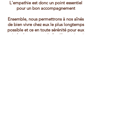
L'
empathie
est donc un point essentiel
pour un bon accompagnement
Ensemble, nous permettrons à nos aînés
de bien vivre chez eux le plus longtemps
possible et ce en toute sérénité pour eux
mais également pour la famille, car je sais
à quelle point vous vous inquiétez pour
vos proches.
Franck Bernard
.
SENIORS SERVICES
Siège social : 13 rue Antoine Lumiere 10600 La chapelle St Luc
Agrément qualité
792810988
par la préfecture de l'Aube Siret
792810988 00016
gourmetservices10@gmail.com